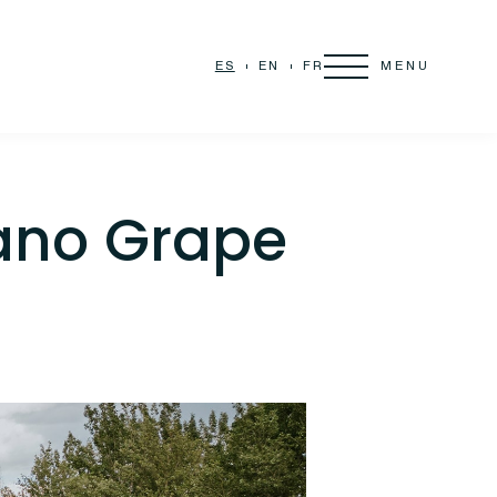
MENU
ES
EN
FR
ano Grape