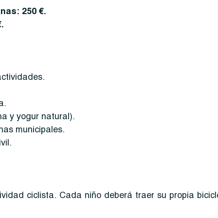
nas: 250 €.
.
actividades.
a.
 y yogur natural).
inas municipales.
il.
ividad ciclista. Cada niño deberá traer su propia bicic