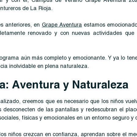
gar y con él, Campus de Verano Grape Aventura 202
tureros de La Rioja.
es anteriores, en
Grape Aventura
estamos emocionados
etamente renovado y con nuevas actividades que 
ograma aún más completo y emocionante. Y ya lo ten
ia inolvidable en plena naturaleza.
ía: Aventura y Naturaleza
lizado, creemos que es necesario que los niños vuelv
esconecten de las pantallas y redescubran el placer 
ociales, físicas y emocionales en un entorno seguro y d
os niños crezcan en confianza, aprendan sobre el me